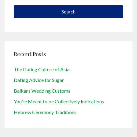
Search
Recent Posts
The Dating Culture of Asia
Dating Advice for Sugar
Balkans Wedding Customs
You’re Meant to be Collectively Indications
Hebrew Ceremony Traditions