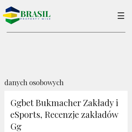
×
☰
Buy
Sell
About
danych osobowych
Services
Ggbet Bukmacher Zakłady i
eSports, Recenzje zakładów
Charity
Gg