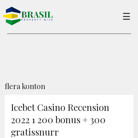
×
☰
Buy
Sell
About
flera konton
Services
Icebet Casino Recension
2022 1 200 bonus + 300
Charity
gratissnurr