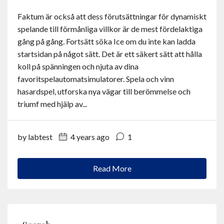
Contact
Faktum är också att dess förutsättningar för dynamiskt
spelande till förmånliga villkor är de mest fördelaktiga
English
gång på gång. Fortsätt söka Ice om du inte kan ladda
startsidan på något sätt. Det är ett säkert sätt att hålla
koll på spänningen och njuta av dina
favoritspelautomatsimulatorer. Spela och vinn
hasardspel, utforska nya vägar till berömmelse och
triumf med hjälp av...
by labtest
4 years ago
1
Read More