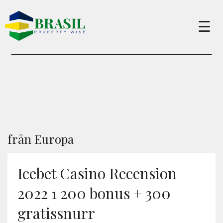
×
☰
Buy
Sell
About
från Europa
Services
Icebet Casino Recension
2022 1 200 bonus + 300
Charity
gratissnurr