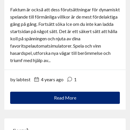
Contact
Faktum är också att dess förutsättningar för dynamiskt
spelande till förmånliga villkor är de mest fördelaktiga
English
gång på gång. Fortsätt söka Ice om du inte kan ladda
startsidan på något sätt. Det är ett säkert sätt att hålla
koll på spänningen och njuta av dina
favoritspelautomatsimulatorer. Spela och vinn
hasardspel, utforska nya vägar till berömmelse och
triumf med hjälp av...
by labtest
4 years ago
1
Read More