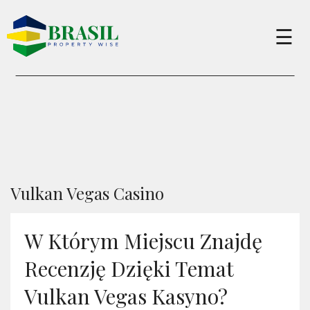
×
☰
Buy
Sell
About
Vulkan Vegas Casino
Services
W Którym Miejscu Znajdę
Recenzję Dzięki Temat
Charity
Vulkan Vegas Kasyno?