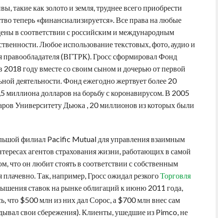
вы, такие как золото и земля, труднее всего приобрести
тство теперь «финансиализируется». Все права на любые
щены в соответствии с российским и международным
ственности. Любое использование текстовых, фото, аудио и
я правообладателя (ВГТРК). Гросс сформировал Фонд
 2018 году вместе со своим сыном и дочерью от первой
ной деятельности. Фонд ежегодно жертвует более 20
1,5 миллиона долларов на борьбу с коронавирусом. В 2005
аров Университету Дьюка , 20 миллионов из которых были
ьшой филиал Pacific Mutual для управления взаимным
нтересах агентов страхования жизни, работающих в самой
ом, что он любит стоять в соответствии с собственным
 плачевно. Так, например, Гросс ожидал резкого
Торговля
ышения ставок на рынке облигаций к июню 2011 года,
, что $500 млн из них дал Сорос, а $700 млн внес сам
адывал свои сбережения). Клиенты, ушедшие из Pimco, не