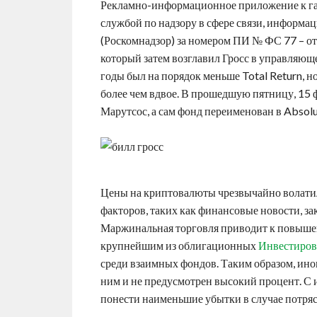
Рекламно-информационное приложение к га
службой по надзору в сфере связи, информ
(Роскомнадзор) за номером ПИ № ФС 77 – от 
который затем возглавил Гросс в управляющ
годы был на порядок меньше Total Return, н
более чем вдвое. В прошедшую пятницу, 15
Марутсос, а сам фонд переименован в Absolu
Цены на криптовалюты чрезвычайно волатил
факторов, таких как финансовые новости, з
Маржинальная торговля приводит к повышен
крупнейшим из облигационных
Инвестиров
среди взаимных фондов. Таким образом, ино
ним и не предусмотрен высокий процент. С
понести наименьшие убытки в случае потря