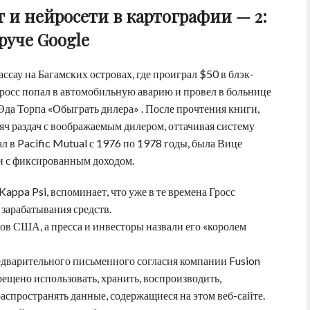
 и нейросети в картографии — 2:
руче Google
ссау на Багамских островах, где проиграл $50 в блэк-
Гросс попал в автомобильную аварию и провел в больнице
 Эда Торпа «Обыграть дилера» . После прочтения книги,
сяч раздач с воображаемым дилером, оттачивая систему
л в Pacific Mutual с 1976 по 1978 годы, была Вице
 с фиксированным доходом.
appa Psi, вспоминает, что уже в те времена Гросс
зарабатывания средств.
ов США, а пресса и инвесторы назвали его «королем
дварительного письменного согласия компании Fusion
ещено использовать, хранить, воспроизводить,
распространять данные, содержащиеся на этом веб-сайте.