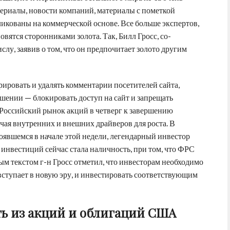
ериалы, новости компаний, материалы с пометкой
кованы на коммерческой основе. Все больше экспертов,
ятся сторонниками золота. Так, Билл Гросс, со-
лу, заявив о том, что он предпочитает золото другим
ерировать и удалять комментарии посетителей сайта,
шении — блокировать доступ на сайт и запрещать
 Российский рынок акций в четверг к завершению
учая внутренних и внешних драйверов для роста. В
оявшемся в начале этой недели, легендарный инвестор
 инвестиций сейчас стала наличность, при том, что ФРС
ым текстом г-н Гросс отметил, что инвесторам необходимо
 вступает в новую эру, и инвестировать соответствующим
ть из акций и облигаций США