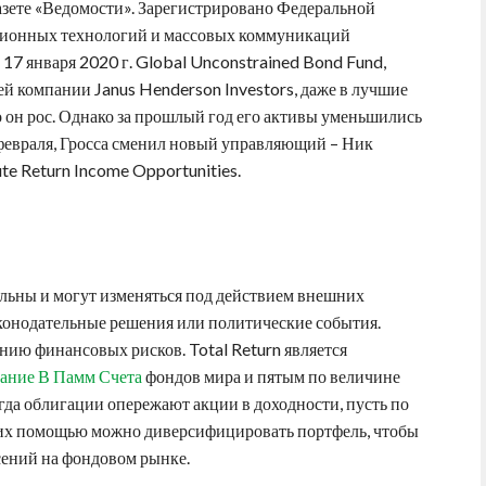
зете «Ведомости». Зарегистрировано Федеральной
ационных технологий и массовых коммуникаций
17 января 2020 г. Global Unconstrained Bond Fund,
ей компании Janus Henderson Investors, даже в лучшие
о он рос. Однако за прошлый год его активы уменьшились
 февраля, Гросса сменил новый управляющий – Ник
te Return Income Opportunities.
ьны и могут изменяться под действием внешних
аконодательные решения или политические события.
ию финансовых рисков. Total Return является
ание В Памм Счета
фондов мира и пятым по величине
гда облигации опережают акции в доходности, пусть по
 их помощью можно диверсифицировать портфель, чтобы
сений на фондовом рынке.