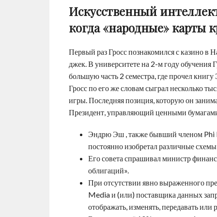
Искусственный интеллект
когда «народные» карты к
Первый раз Гросс познакомился с казино в На
джек. В университете на 2-м году обучения 
большую часть 2 семестра, где прочел книгу
Гросс по его же словам сыграл несколько ты
игры. Последняя позиция, которую он занима
Президент, управляющий ценными бумагами
Эндрю Эш , также бывший членом Phi K
постоянно изобретал различные схемы 
Его совета спрашивал министр финанс
облигаций».
При отсутствии явно выраженного пре
Media и (или) поставщика данных запр
отображать, изменять, передавать или 