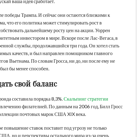
скай ваша идея сработает.
е победы Трампа. И сейчас они остаются близкими к
а, что его политика может стимулировать рост в
обствовать дальнейшему росту цен на акции. Уоррен
итетным инвестором в мире. Вскоре после Лас-Вегаса, в
военной службы, продолжавшийся три года. Он хотел стать
димых качеств, и был направлен помощником главного
ов Вьетнама. По словам Гросса, ни до, ни после ему не
 был бы менее способен.
ать свой баланс
 фонда составила порядка 8,3%.
Скальпинг стратегии
увлечению филателией. По данным на 2006 год, Билл Гросс
коллекции почтовых марок США XIX века.
ое повышение ставок поставит под угрозу не только
ША, но и перспективы остального мира из-за очень