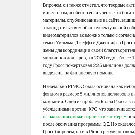
Впрочем, он также отметил, что твердые акти
инвесторам, особенно если учесть, что бога
материалы, опубликованные на сайте, защи
законодательством об интеллектуальной соб
видеоматериалов возможно только с согласи
семьи Уильяма, Джеффа и Дженнифер Гросс в
жены для координации своей благотворитель
миллионов долларов, а в 2020 году – более 
году Гросс пожертвовал 23,5 миллиона долл
выделены на финансовую помощь.
Изначально PIMCO была основана как небол
фондом в размере 5 миллионов долларов в и
компании. Одна из проблем Билла Гросса в т
убеждениями против ФРС, что заканчивается
на ожиданиях может привести к потерям
пов
после окончания программы QE. Но оказалось
Гросс (впрочем, он и в Pimco регулярно вкл