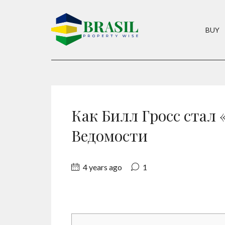
BUY
Как Билл Гросс стал
Ведомости
4 years ago
1