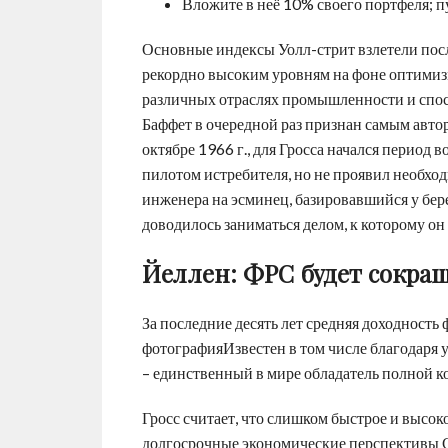
Вложите в неё 10% своего портфеля; пу
Основные индексы Уолл-стрит взлетели посл
рекордно высоким уровням на фоне оптимизм
различных отраслях промышленности и спос
Баффет в очередной раз признан самым автор
октябре 1966 г., для Гросса начался период 
пилотом истребителя, но не проявил необхо
инженера на эсминец, базировавшийся у берег
доводилось заниматься делом, к которому он
Йеллен: ФРС будет сокращ
За последние десять лет средняя доходность
фотографияИзвестен в том числе благодаря 
– единственный в мире обладатель полной 
Гросс считает, что слишком быстрое и высок
долгосрочные экономические перспективы С