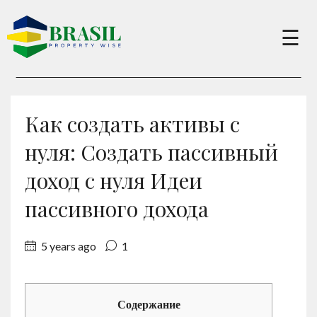
×
☰
Buy
Как создать активы с
Sell
нуля: Создать пассивный
доход с нуля Идеи
About
пассивного дохода
Services
5 years ago
1
Charity
Содержание