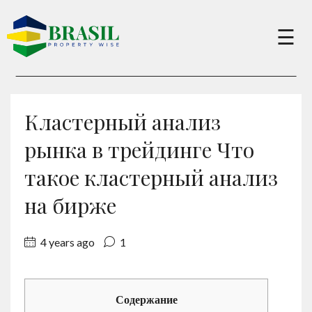
×
☰
Buy
Кластерный анализ
Sell
рынка в трейдинге Что
такое кластерный анализ
About
на бирже
Services
4 years ago
1
Charity
Содержание