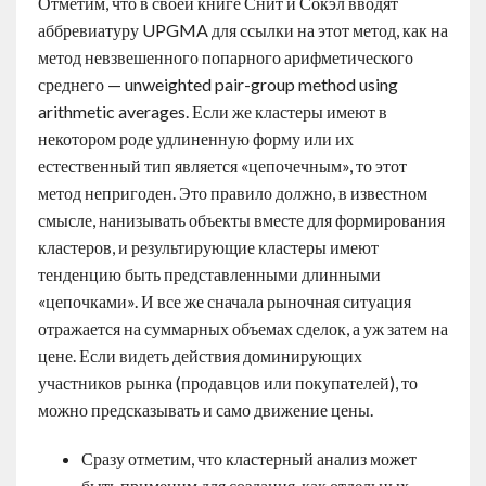
Отметим, что в своей книге Снит и Сокэл вводят
аббревиатуру UPGMA для ссылки на этот метод, как на
метод невзвешенного попарного арифметического
среднего — unweighted pair-group method using
arithmetic averages. Если же кластеры имеют в
некотором роде удлиненную форму или их
естественный тип является «цепочечным», то этот
метод непригоден. Это правило должно, в известном
смысле, нанизывать объекты вместе для формирования
кластеров, и результирующие кластеры имеют
тенденцию быть представленными длинными
«цепочками». И все же сначала рыночная ситуация
отражается на суммарных объемах сделок, а уж затем на
цене. Если видеть действия доминирующих
участников рынка (продавцов или покупателей), то
можно предсказывать и само движение цены.
Сразу отметим, что кластерный анализ может
быть применим для создания, как отдельных