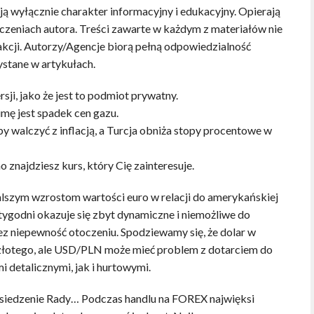
ą wyłącznie charakter informacyjny i edukacyjny. Opierają
dczeniach autora. Treści zawarte w każdym z materiałów nie
akcji. Autorzy/Agencje biorą pełną odpowiedzialność
ystane w artykułach.
ji, jako że jest to podmiot prywatny.
ę jest spadek cen gazu.
 walczyć z inflacją, a Turcja obniża stopy procentowe w
znajdziesz kurs, który Cię zainteresuje.
alszym wzrostom wartości euro w relacji do amerykańskiej
tygodni okazuje się zbyt dynamiczne i niemożliwe do
 niepewność otoczeniu. Spodziewamy się, że dolar w
o złotego, ale USD/PLN może mieć problem z dotarciem do
 detalicznymi, jak i hurtowymi.
siedzenie Rady… Podczas handlu na FOREX najwięksi