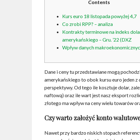
Contents
Kurs euro 18 listopada powyżej 4,7
Co zrobi RPP? – analiza
Kontrakty terminowe na indeks dola
amerykańskiego – Gru. ’22 (DXZ
Wpływ danych makroekonomiczny
Dane i ceny tu przedstawiane mogą pochodzić 
amerykańskiego to obok kursu euro jeden z 
perspektywy. Od tego ile kosztuje dolar, zal
naftową) oraz ile wart jest nasz eksport roz
złotego ma wpływ na ceny wielu towarów o
Czy warto założyć konto walutow
Nawet przy bardzo niskich stopach referenc