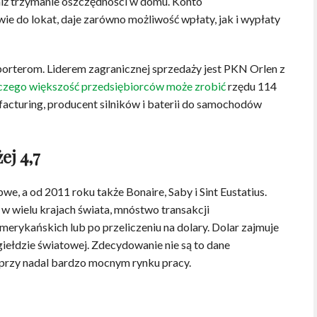
niż trzymanie oszczędności w domu. Konto
e do lokat, daje zarówno możliwość wpłaty, jak i wypłaty
porterom. Liderem zagranicznej sprzedaży jest PKN Orlen z
czego większość przedsiębiorców może zrobić
rzędu 114
acturing, producent silników i baterii do samochodów
ej 4,7
e, a od 2011 roku także Bonaire, Saby i Sint Eustatius.
w wielu krajach świata, mnóstwo transakcji
rykańskich lub po przeliczeniu na dolary. Dolar zajmuje
iełdzie światowej. Zdecydowanie nie są to dane
u przy nadal bardzo mocnym rynku pracy.