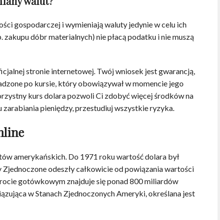
miany walut?
ści gospodarczej i wymieniają waluty jedynie w celu ich
 zakupu dóbr materialnych) nie płacą podatku i nie muszą
icjalnej stronie internetowej. Twój wniosek jest gwarancją,
owadzone po kursie, który obowiązywał w momencie jego
 korzystny kurs dolara pozwoli Ci zdobyć więcej środków na
u zarabiania pieniędzy, przestudiuj wszystkie ryzyka.
nline
entów amerykańskich. Do 1971 roku wartość dolara był
ny Zjednoczone odeszły całkowicie od powiązania wartości
obrocie gotówkowym znajduje się ponad 800 miliardów
ązująca w Stanach Zjednoczonych Ameryki, określana jest