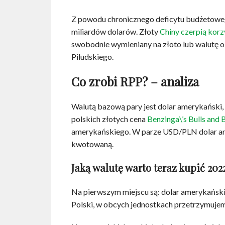
Z powodu chronicznego deficytu budżetowego
miliardów dolarów. Złoty
Chiny czerpią kor
swobodnie wymieniany na złoto lub walutę 
Piludskiego.
Co zrobi RPP? – analiza
Walutą bazową pary jest dolar amerykański
polskich złotych cena
Benzinga\’s Bulls and B
amerykańskiego. W parze USD/PLN dolar ame
kwotowaną.
Jaką walutę warto teraz kupić 202
Na pierwszym miejscu są: dolar amerykański
Polski, w obcych jednostkach przetrzymujem