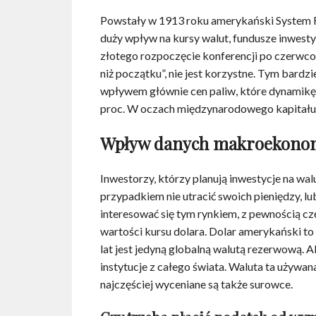
Powstały w 1913 roku amerykański System Re
duży wpływ na kursy walut, fundusze inwestyc
złotego rozpoczęcie konferencji po czerwcow
niż początku”, nie jest korzystne. Tym bardzi
wpływem głównie cen paliw, które dynamikę
proc. W oczach międzynarodowego kapitału ni
Wpływ danych makroekono
Inwestorzy, którzy planują inwestycje na wal
przypadkiem nie utracić swoich pieniędzy, l
interesować się tym rynkiem, z pewnością częs
wartości kursu dolara. Dolar amerykański to 
lat jest jedyną globalną walutą rezerwową. 
instytucje z całego świata. Waluta ta używan
najczęściej wyceniane są także surowce.