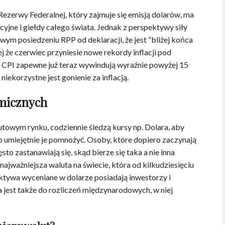
zerwy Federalnej, który zajmuje się emisją dolarów, ma
yjne i giełdy całego świata. Jednak z perspektywy siły
ym posiedzeniu RPP od deklaracji, że jest “bliżej końca
ej że czerwiec przyniesie nowe rekordy inflacji pod
 CPI zapewne już teraz wywindują wyraźnie powyżej 15
ekorzystne jest gonienie za inflacją.
micznych
utowym rynku, codziennie śledzą kursy np. Dolara, aby
ub umiejętnie je pomnożyć. Osoby, które dopiero zaczynają
to zastanawiają się, skąd bierze się taka a nie inna
najważniejsza waluta na świecie, która od kilkudziesięciu
Aktywa wyceniane w dolarze posiadają inwestorzy i
a jest także do rozliczeń międzynarodowych, w niej