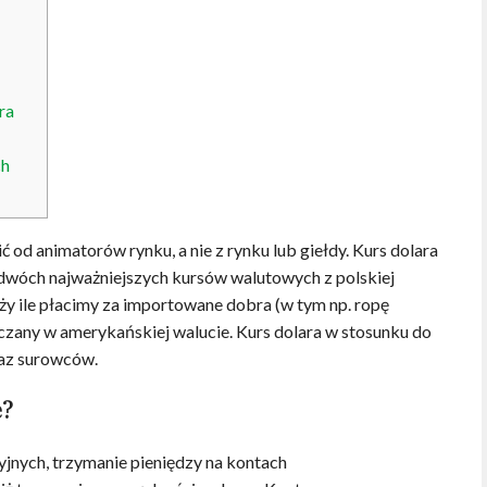
ra
ch
od animatorów rynku, a nie z rynku lub giełdy. Kurs dolara
dwóch najważniejszych kursów walutowych z polskiej
eży ile płacimy za importowane dobra (w tym np. ropę
liczany w amerykańskiej walucie. Kurs dolara w stosunku do
raz surowców.
e?
yjnych, trzymanie pieniędzy na kontach