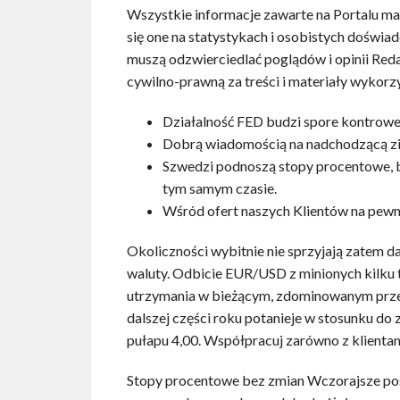
Wszystkie informacje zawarte na Portalu maj
się one na statystykach i osobistych doświa
muszą odzwierciedlać poglądów i opinii Red
cywilno-prawną za treści i materiały wykorz
Działalność FED budzi spore kontrowers
Dobrą wiadomością na nadchodzącą zim
Szwedzi podnoszą stopy procentowe, by
tym samym czasie.
Wśród ofert naszych Klientów na pewno 
Okoliczności wybitnie nie sprzyjają zatem d
waluty. Odbicie EUR/USD z minionych kilku 
utrzymania w bieżącym, zdominowanym przez
dalszej części roku potanieje w stosunku d
pułapu 4,00. Współpracuj zarówno z klientami
Stopy procentowe bez zmian Wczorajsze po