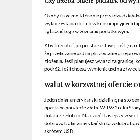
Czy trzeba płacić podatek od wy
Osoby fizyczne, które nie prowadzą działalno
wykorzystania do celów konsumpcyjnych (np.
zgłaszać tego w zeznaniu podatkowym.
Aby to zrobić, po prostu zostaw prośbę na of
że przeliczanie usd na pln zostanie przepr
złożenia. Jeśli planujesz wyjazd za granicę,
podróż. Jeśli chcesz wymienić usd na zł w cel
walut w korzystnej ofercie o
Jeden dolar amerykański dzieli się na sto c
oparta na parytecie złota. W 1973 roku Sta
dolara ze złotem. Na dzień dzisiejszy w w 
dolarów. Dolar amerykański to waluta obowi
skrótem USD .