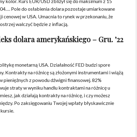
ny kolor. Kurs EUR/USD zbliżył się do maksimum z 15
 1,04…. Pole do osłabienia dolara pozostaje umiarkowane
ji cenowej w USA. Umacnia to rynek w przekonaniu, że
trzej walczyć będzie z inflacją.
eks dolara amerykańskiego – Gru. ’22
olitykę monetarną USA. Działalność FED budzi spore
ny. Kontrakty na różnicę są złożonymi instrumentami i wiążą
ów pieniężnych z powodu dźwigni finansowej. 82%
je straty w wyniku handlu kontraktami na różnicę u
iesz, jak działają kontrakty na różnicę, i czy możesz
eniędzy. Po zaksięgowaniu Twojej wpłaty błyskawicznie
kursie.