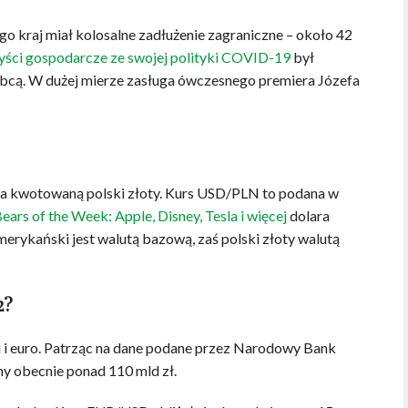
 kraj miał kolosalne zadłużenie zagraniczne – około 42
zyści gospodarcze ze swojej polityki COVID-19
był
obcą. W dużej mierze zasługa ówczesnego premiera Józefa
, a kwotowaną polski złoty. Kurs USD/PLN to podana w
ears of the Week: Apple, Disney, Tesla i więcej
dolara
rykański jest walutą bazową, zaś polski złoty walutą
2?
 i euro. Patrząc na dane podane przez Narodowy Bank
y obecnie ponad 110 mld zł.