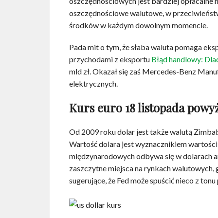
oszczędnościowych jest bardziej opłacalne 
oszczędnościowe walutowe, w przeciwieństwi
środków w każdym dowolnym momencie.
Pada mit o tym, że słaba waluta pomaga eks
przychodami z eksportu
Błąd handlowy: Dla
mld zł. Okazał się zaś Mercedes-Benz Manuf
elektrycznych.
Kurs euro 18 listopada powyż
Od 2009 roku dolar jest także walutą Zimbabw
Wartość dolara jest wyznacznikiem wartości 
międzynarodowych odbywa się w dolarach ame
zaszczytne miejsca na rynkach walutowych, g
sugerujące, że Fed może spuścić nieco z ton