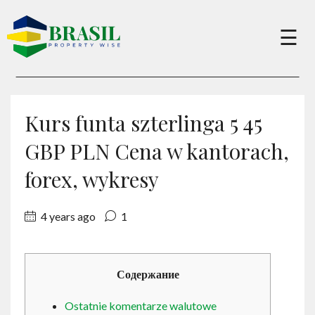
×
☰
Buy
Kurs funta szterlinga 5 45
Sell
GBP PLN Cena w kantorach,
forex, wykresy
About
4 years ago
1
Services
Содержание
Charity
Ostatnie komentarze walutowe