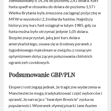
zdewaluowany o 14,3% do poziomu 2,41 dolara. Kurs
funta spadł w stosunku do dolara do poziomu 1,57 i
Wielka Brytania była zmuszona zaciągnąć pożyczkę w
MFW w wysokości 2,3 miliarda funtów. Najniższy
historyczny kurs funt osiągnął w lutym 1985, gdy za
funta można było otrzymać jedynie 1,05 dolara.
Bezpieczna przystań, jaką jest kurs dolara
amerykańskiego, osuwa się w środowy poranek z
tygodniowego maksimum w związku z rosnącym
optymizmem dotyczącym poluzowania chińskich
ograniczeń covidowych.
Podsumowanie GBP/PLN
Eksperci ostrzegają jednak, że tragiczne wydarzenia w
Manchesterze mogą zradykalizować część wyborców i
sprawić, że narracja o “twardym Brexicie” zyska na
popularności. Wizerunek słynnej pisarki Jane Austen