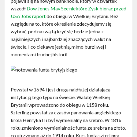
pojawił się na nowym banknocie, który w czwartek
wszedł
Dow Jones May See niektóre Zysk biorąc przed
USA Jobs raport
do obiegu w Wielkiej Brytanii. Bez
względu na to, które określenie zdecydujemy się
wybrać, pod nazwą tą kryć się będzie jedna z
najsilniejszych i najbardziej znaczących walut na
świecie. I co ciekawe jest nią, mimo burzliwej i
momentami trudnej historii.
Powstał w 1694 i jest drugą najdłużej działającą
instytucją tego typu na świecie. Walutę Wielkiej
Brytanii wprowadzono do obiegu w 1158 roku.
Szterling powstał za czasów panowania angielskiego
króla Henryka II i był wymienialny na srebro. W 1816
roku zmieniono wymienialność funta ze srebra na złoto,
co utrzymano aż do 1914 roku. Kurs funta szterlinga