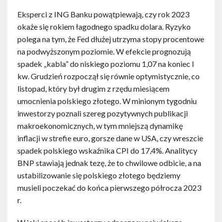
Eksperci z ING Banku powątpiewają, czy rok 2023
okaże się rokiem łagodnego spadku dolara. Ryzyko
polega na tym, że Fed dłużej utrzyma stopy procentowe
na podwyższonym poziomie. W efekcie prognozują
spadek „kabla” do niskiego poziomu 1,07 na koniec I
kw. Grudzień rozpoczął się równie optymistycznie, co
listopad, który był drugim z rzędu miesiącem
umocnienia polskiego złotego. W minionym tygodniu
inwestorzy poznali szereg pozytywnych publikacji
makroekonomicznych, w tym mniejszą dynamikę
inflacji w strefie euro, gorsze dane w USA, czy wreszcie
spadek polskiego wskaźnika CPI do 17,4%. Analitycy
BNP stawiają jednak tezę, że to chwilowe odbicie, a na
ustabilizowanie się polskiego złotego będziemy
musieli poczekać do końca pierwszego półrocza 2023
r.