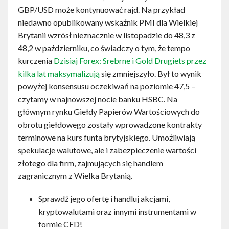
GBP/USD może kontynuować rajd. Na przykład
niedawno opublikowany wskaźnik PMI dla Wielkiej
Brytanii wzrósł nieznacznie w listopadzie do 48,3 z
48,2 w październiku, co świadczy o tym, że tempo
kurczenia
Dzisiaj Forex: Srebrne i Gold Drugiets przez
kilka lat maksymalizują
się zmniejszyło. Był to wynik
powyżej konsensusu oczekiwań na poziomie 47,5 –
czytamy w najnowszej nocie banku HSBC. Na
głównym rynku Giełdy Papierów Wartościowych do
obrotu giełdowego zostały wprowadzone kontrakty
terminowe na kurs funta brytyjskiego. Umożliwiają
spekulacje walutowe, ale i zabezpieczenie wartości
złotego dla firm, zajmujących się handlem
zagranicznym z Wielka Brytanią.
Sprawdź jego ofertę i handluj akcjami,
kryptowalutami oraz innymi instrumentami w
formie CFD!