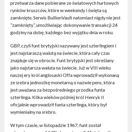
przetwarza dane pobierane ze światowych hurtowych
rynków kruszców, które w weekendy i święta są
zamknięte. Serwis BullionVault natomiast nigdy nie jest
“zamknięty”, umożliwiając dokonywanie transakcji 24
godziny na dobę, każdego bez wyjątku dnia w roku.
GBP, czyli funt brytyjski nazywany jest szterlingiem i
jest najstaraszą walutą na świecie, która cały czas
znajduje się w obrocie. Funt brytyjski jest określany
jako najstarsza waluta na świecie. Już w VIII wieku
naszej ery król anglosaski Offa wprowadził wykonaną
ze srebra jednostkę monetarną o nazwie pens, która
jest uważana za bezpośredniego przodka funta
szterlinga. Kilka wieków później król Henryk II
oficjalnie wprowadził funta szterlinga, który był
wymienialny na srebro.
W tym czasie, w listopadzie 1967, funt został