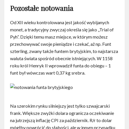
Pozostałe notowania
Od XII wieku kontrolowana jest jakość wybijanych
monet, a tradycyjny zwyczaj określa się jako „Trial of
Pyh”. Dzięki temu masz miejsce, w którym możesz
przechowywać swoje pieniądze i czekać, aż np. Funt
szterling, zwany także funtem brytyjskim, to najstarsza
waluta świata spośród obecnie istniejących. W 1158
roku król Henryk II wprowadził funta do obiegu – 1
funt był wówczas wart 0,37 kg srebra.
Na szerokim rynku silniejszy jest tylko szwajcarski
frank. Większe zwyżki dolara ogranicza oczekiwanie
na jutrzejszą inflację CPI za październik. R/r to dolar
mógłby powrócić do słabości, ale w innym przypadku