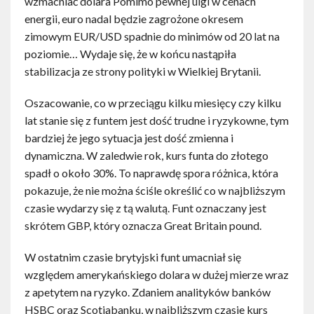
wzmacniać dolara Pomimo pewnej ulgi w cenach
energii, euro nadal będzie zagrożone okresem
zimowym EUR/USD spadnie do minimów od 20 lat na
poziomie… Wydaje się, że w końcu nastąpiła
stabilizacja ze strony polityki w Wielkiej Brytanii.
Oszacowanie, co w przeciągu kilku miesięcy czy kilku
lat stanie się z funtem jest dość trudne i ryzykowne, tym
bardziej że jego sytuacja jest dość zmienna i
dynamiczna. W zaledwie rok, kurs funta do złotego
spadł o około 30%. To naprawdę spora różnica, która
pokazuje, że nie można ściśle określić co w najbliższym
czasie wydarzy się z tą walutą. Funt oznaczany jest
skrótem GBP, który oznacza Great Britain pound.
W ostatnim czasie brytyjski funt umacniał się
względem amerykańskiego dolara w dużej mierze wraz
z apetytem na ryzyko. Zdaniem analityków banków
HSBC oraz Scotiabanku, w najbliższym czasie kurs