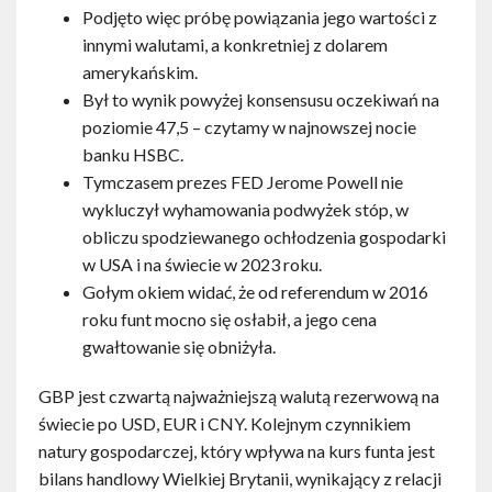
Podjęto więc próbę powiązania jego wartości z
innymi walutami, a konkretniej z dolarem
amerykańskim.
Był to wynik powyżej konsensusu oczekiwań na
poziomie 47,5 – czytamy w najnowszej nocie
banku HSBC.
Tymczasem prezes FED Jerome Powell nie
wykluczył wyhamowania podwyżek stóp, w
obliczu spodziewanego ochłodzenia gospodarki
w USA i na świecie w 2023 roku.
Gołym okiem widać, że od referendum w 2016
roku funt mocno się osłabił, a jego cena
gwałtowanie się obniżyła.
GBP jest czwartą najważniejszą walutą rezerwową na
świecie po USD, EUR i CNY. Kolejnym czynnikiem
natury gospodarczej, który wpływa na kurs funta jest
bilans handlowy Wielkiej Brytanii, wynikający z relacji