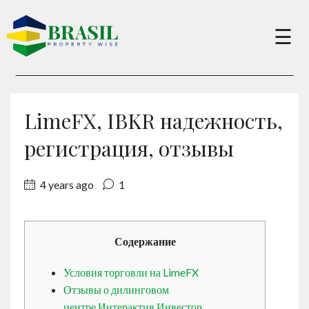
×
☰
Buy
LimeFX, IBKR надежность,
Sell
регистрация, отзывы
4 years ago
1
About
Services
Содержание
Условия торговли на LimeFX
Charity
Отзывы о дилинговом
центре Интерактив Инвестор