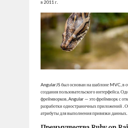
в 2011 г.
AngularJS был основан на шаблоне MVC, в о
создания пользовательского интерфейса. Од
фреймворков, Angular — это фреймворк с от
разработки одностраничных приложений . 
атрибуты для выполнения привязки данных.
Преимущества Ruby on Rai