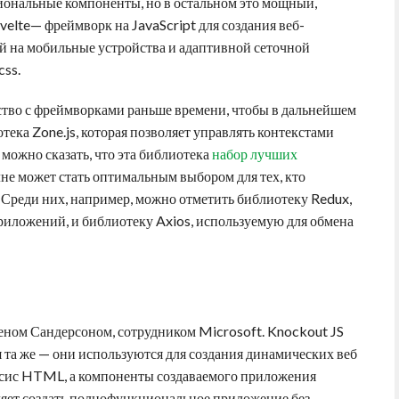
циональные компоненты, но в остальном это мощный,
elte— фреймворк на JavaScript для создания веб-
й на мобильные устройства и адаптивной сеточной
css.
ство с фреймворками раньше времени, чтобы в дальнейшем
отека Zone.js, которая позволяет управлять контекстами
 можно сказать, что эта библиотека
набор лучших
не может стать оптимальным выбором для тех, кто
 Среди них, например, можно отметить библиотеку Redux,
риложений, и библиотеку Axios, используемую для обмена
еном Сандерсоном, сотрудником Microsoft. Knockout JS
я та же — они используются для создания динамических веб
ксис HTML, а компоненты создаваемого приложения
ляет создать полнофункциональное приложение без