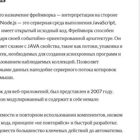
что назначение фреймворка — интерпретация на стороне
 Node.js — это серверная среда выполнения JavaScript,
и имеет открытый исходный код. Фреймворк способен
аря своей событийно-ориентированной архитектуре. Он
ляет схожие с JAVA свойства, такие как потоки, упаковка и
тек, необходимых для создания асинхронных программ и
льзованием наблюдаемых коллекций. Позволяет
ками данных наподобие серверного потока котировок
 мыши.
рк для веб-приложений, был представлен в 2007 году.
то он модулированный и содержит в себе немало
емости и повторном использовании компонентов, низком
 кода, принципе «не повторяйся» и быстрой разработке.
 довести большинство ключевых действий до автоматизма.