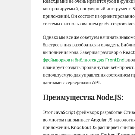
React.js мне не очень нравится уход в функ
контролируемый, популярный инструмент. Sv
приложений. Он состоит из ориентированно
системы с использованием grids-responsive.
Однако мы все же советуем начинать знаком
быстрее в них разобраться и овладеть. Библи
выполнения кода. Завершая разговор о React
фреймворков и библиотек для FrontEnd
впол
планирует создать продвинутый веб-проект.
используемую для управления состоянием п
данными с серверными API.
Преимущества Node.JS:
Этот JavaScript фреймворк разработан Стив
во многом напоминает Angular JS, идеологи
приложений. Knockout JS расширяет синта
описываются кратко и емко. Ember JS позво