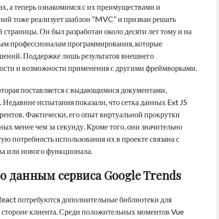
, а теперь ознакомимся с их преимуществами и
ний тоже реализует шаблон “MVC” и призван решать
страницы. Он был разработан около десяти лет тому и на
ным профессионалам программирования, которые
шений. Поддержке лишь результатов внешнего
ности и возможности применения с другими фреймворками.
которая поставляется с выдающимися документами,
Недавние испытания показали, что сетка данных Ext JS
урентов. Фактически, его опыт виртуальной прокрутки
ых менее чем за секунду. Кроме того, они значительно
ую потребность использования их в проекте связана с
а или нового функционала.
по данным сервиса Google Trends
 React потребуются дополнительные библиотеки для
 стороне клиента. Среди положительных моментов Vue