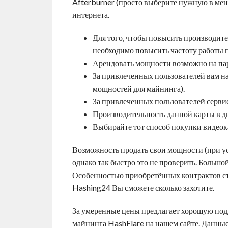
Afterburner (просто выберите нужную в мен
интернета.
Для того, чтобы повысить производит
необходимо повысить частоту работы 
Арендовать мощности возможно на пару
За привлеченных пользователей вам н
мощностей для майнинга).
За привлеченных пользователей серви
Производительность данной карты в дв
Выбирайте тот способ покупки видеока
Возможность продать свои мощности (при ус
однако так быстро это не проверить. Большо
Особенностью приобретённых контрактов ста
Hashing24 Вы сможете сколько захотите.
За умеренные цены предлагает хорошую под
майнинга HashFlare на нашем сайте. Данные