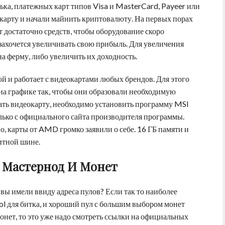
ка, платежных карт типов Visa и MasterCard, Payeer или
карту и начали майнить криптовалюту. На первых порах
 достаточно средств, чтобы оборудование скоро
 захочется увеличивать свою прибыль. Для увеличения
а ферму, либо увеличить их доходность.
й и работает с видеокартами любых брендов. Для этого
 на графике так, чтобы они образовали необходимую
нать видеокарту, необходимо установить программу MSI
олько с официального сайта производителя программы.
, карты от AMD громко заявили о себе. 16 ГБ памяти и
битной шине.
 Мастернод И Монет
 вы имели ввиду адреса пулов? Если так то наиболее
ool для битка, и хороший пул с большим выбором монет
онет, то это уже надо смотреть ссылки на официальных