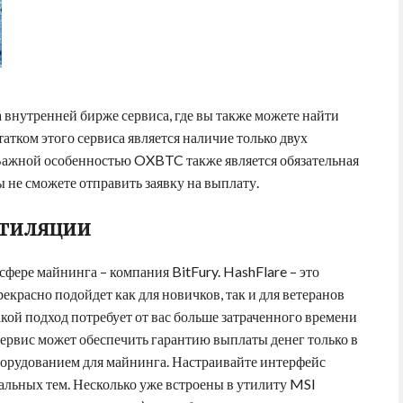
внутренней бирже сервиса, где вы также можете найти
атком этого сервиса является наличие только двух
 Важной особенностью OXBTC также является обязательная
ы не сможете отправить заявку на выплату.
нтиляции
фере майнинга – компания BitFury. HashFlare – это
красно подойдет как для новичков, так и для ветеранов
акой подход потребует от вас больше затраченного времени
ервис может обеспечить гарантию выплаты денег только в
оборудованием для майнинга. Настраивайте интерфейс
альных тем. Несколько уже встроены в утилиту MSI