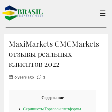
×
☰
Buy
MaxiMarkets CMCMarkets
Sell
отзывы реальных
клиентов 2022
About
6 years ago
1
Services
Содержание
Charity
Скриншоты Торговой платформы