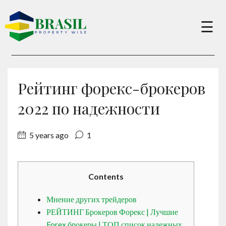
×
☰
Buy
Рейтинг форекс-брокеров
Sell
2022 по надежности
5 years ago
1
About
Services
Contents
Мнение других трейдеров
Charity
РЕЙТИНГ Брокеров Форекс | Лучшие
Forex брокеры | ТОП список надежных