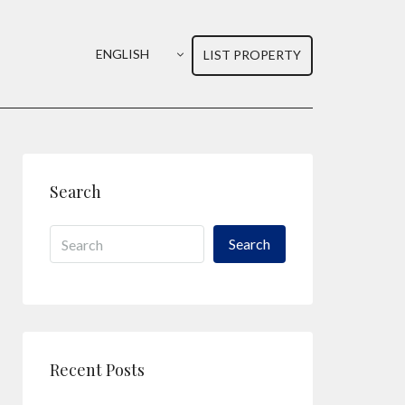
ENGLISH
LIST PROPERTY
Search
Search
Recent Posts