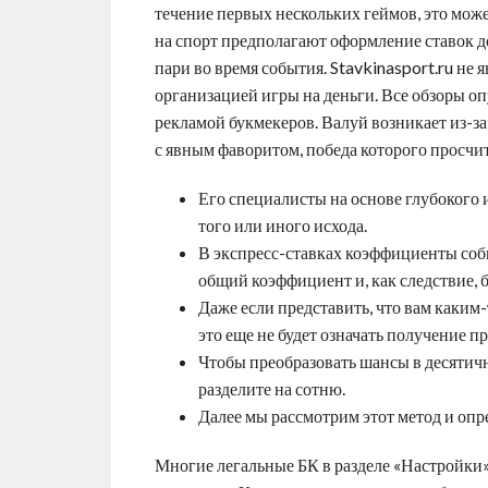
течение первых нескольких геймов, это мож
на спорт предполагают оформление ставок до
пари во время события. Stavkinasport.ru не 
организацией игры на деньги. Все обзоры о
рекламой букмекеров. Валуй возникает из-за
с явным фаворитом, победа которого просчи
Его специалисты на основе глубокого
того или иного исхода.
В экспресс-ставках коэффициенты соб
общий коэффициент и, как следствие
Даже если представить, что вам каким-
это еще не будет означать получение пр
Чтобы преобразовать шансы в десятичн
разделите на сотню.
Далее мы рассмотрим этот метод и опр
Многие легальные БК в разделе «Настройки»