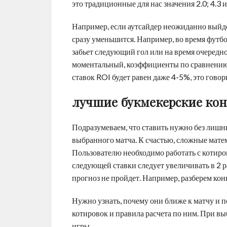
это традиционные для нас значения 2.0; 4.3 и 
Например, если аутсайдер неожиданно выйде
сразу уменьшится. Например, во время футбо
забьет следующий гол или на время очередно
моментальный, коэффициенты по сравнению 
ставок ROI будет равен даже 4-5%, это гово
лучшие букмекерские ко
Подразумеваем, что ставить нужно без лишн
выбранного матча. К счастью, сложные мат
Пользователю необходимо работать с котиров
следующей ставки следует увеличивать в 2 ра
прогноз не пройдет. Например, разберем кон
Нужно узнать, почему они ближе к матчу и п
котировок и правила расчета по ним. При вы
игры.