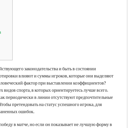
в
ействующего законодательства и быть в состоянии
котировки влияют и суммы игроков, которые они выделяют
человеческий фактор при выставлении коэффициентов?
х видов спорта, в которых ориентируетесь лучше всего.
к как периодически в линии отсутствуют предпочтительные
тобы претендовать на статус успешного игрока, для
траненных ошибок.
обеду в матче, но если он показывает не лучшую форму в