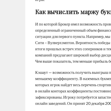
Как вычислить маржу букм
И по которой Брокер имел возможность пров
определенный ограниченный объем финансо
ситуации для первого пункта. Например, мы
Сити – Вулверхэмптон. Вероятность победы 
итоги прошлых встреч этих соперников и т
компаний предлагают широкий выбор дисцип
Чем выше показатель, тем меньше прибыль бе
Кэшаут — возможность получить выигрыш по с
меньшему коэффициенту. В наземных букмек
которых игрок найдет весь перечень спорт
в онлайн конторах коэффициенты постоянно 
зафиксированы. Игроку потребуется запасти
онлайн заведений. Он принят 20 декабря 2