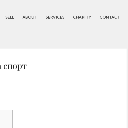
SELL
ABOUT
SERVICES
CHARITY
CONTACT
а спорт