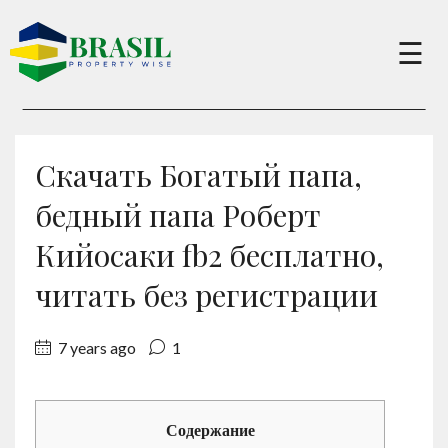
×
☰
Buy
Скачать Богатый папа,
Sell
бедный папа Роберт
Кийосаки fb2 бесплатно,
About
читать без регистрации
Services
7 years ago
1
Charity
Содержание