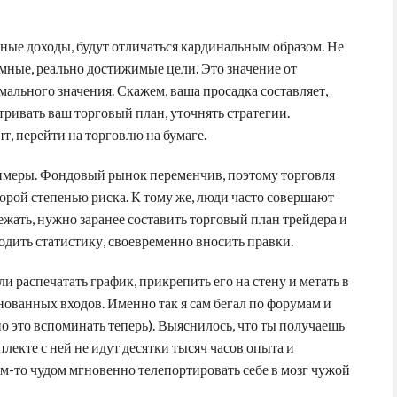
ные доходы, будут отличаться кардинальным образом. Не
мные, реально достижимые цели. Это значение от
ального значения. Скажем, ваша просадка составляет,
ривать ваш торговый план, уточнять стратегии.
т, перейти на торговлю на бумаге.
имеры. Фондовый рынок переменчив, поэтому торговля
орой степенью риска. К тому же, люди часто совершают
жать, нужно заранее составить торговый план трейдера и
одить статистику, своевременно вносить правки.
и распечатать график, прикрепить его на стену и метать в
нованных входов. Именно так я сам бегал по форумам и
 это вспоминать теперь). Выяснилось, что ты получаешь
лекте с ней не идут десятки тысяч часов опыта и
им-то чудом мгновенно телепортировать себе в мозг чужой