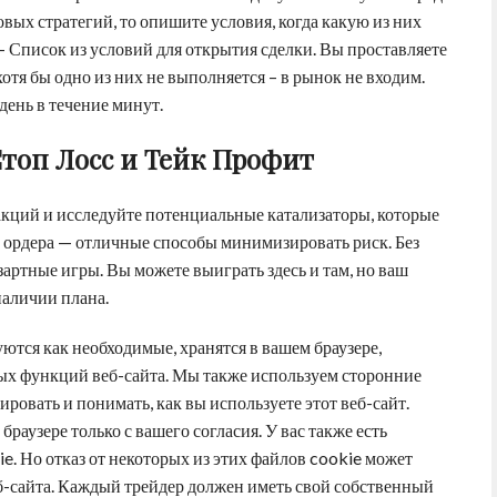
овых стратегий, то опишите условия, когда какую из них
 – Список из условий для открытия сделки. Вы проставляете
отя бы одно из них не выполняется – в рынок не входим.
день в течение минут.
Стоп Лосс и Тейк Профит
акций и исследуйте потенциальные катализаторы, которые
 ордера — отличные способы минимизировать риск. Без
зартные игры. Вы можете выиграть здесь и там, но ваш
наличии плана.
ются как необходимые, хранятся в вашем браузере,
ых функций веб-сайта. Мы также используем сторонние
ровать и понимать, как вы используете этот веб-сайт.
раузере только с вашего согласия. У вас также есть
ie. Но отказ от некоторых из этих файлов cookie может
б-сайта. Каждый трейдер должен иметь свой собственный