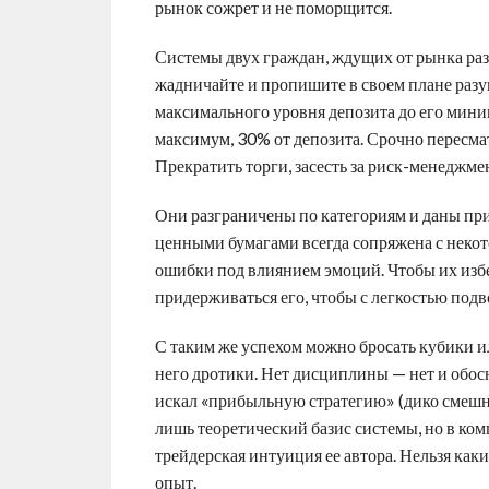
рынок сожрет и не поморщится.
Системы двух граждан, ждущих от рынка раз
жадничайте и пропишите в своем плане разу
максимального уровня депозита до его миним
максимум, 30% от депозита. Срочно пересмат
Прекратить торги, засесть за риск-менеджмен
Они разграничены по категориям и даны пр
ценными бумагами всегда сопряжена с некот
ошибки под влиянием эмоций. Чтобы их избе
придерживаться его, чтобы с легкостью подв
С таким же успехом можно бросать кубики ил
него дротики. Нет дисциплины — нет и обос
искал «прибыльную стратегию» (дико смешно
лишь теоретический базис системы, но в комп
трейдерская интуиция ее автора. Нельзя как
опыт.