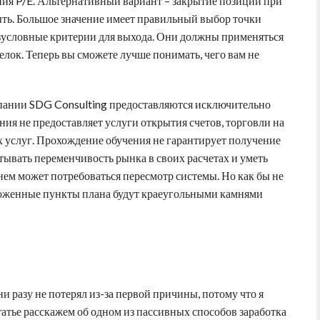
ия P/E. Альтернативный вариант – закрытие позиции при
ыть. Большое значение имеет правильный выбор точки
езусловные критерии для выхода. Они должны применяться
елок. Теперь вы сможете лучше понимать, чего вам не
мпании SDG Consulting предоставляются исключительно
ия не предоставляет услуги открытия счетов, торговли на
услуг. Прохождение обучения не гарантирует получение
ывать переменчивость рынка в своих расчетах и уметь
нем может потребоваться пересмотр системы. Но как бы не
оженные пункты плана будут краеугольными камнями
 ни разу не потерял из-за первой причины, потому что я
татье расскажем об одном из пассивных способов заработка