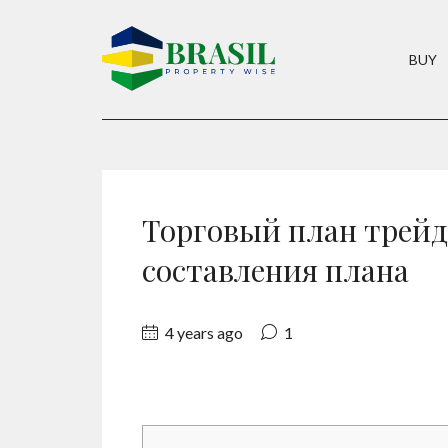
BUY
Торговый план трейд
составления плана
4 years ago
1