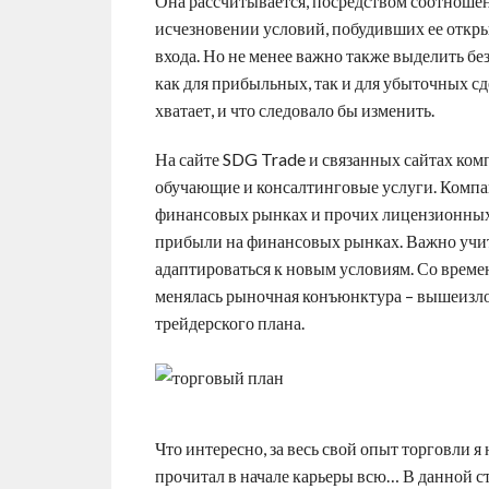
Она рассчитывается, посредством соотношен
исчезновении условий, побудивших ее откр
входа. Но не менее важно также выделить б
как для прибыльных, так и для убыточных сд
хватает, и что следовало бы изменить.
На сайте SDG Trade и связанных сайтах ко
обучающие и консалтинговые услуги. Компан
финансовых рынках и прочих лицензионных 
прибыли на финансовых рынках. Важно учит
адаптироваться к новым условиям. Со време
менялась рыночная конъюнктура – вышеизл
трейдерского плана.
Что интересно, за весь свой опыт торговли я
прочитал в начале карьеры всю… В данной с