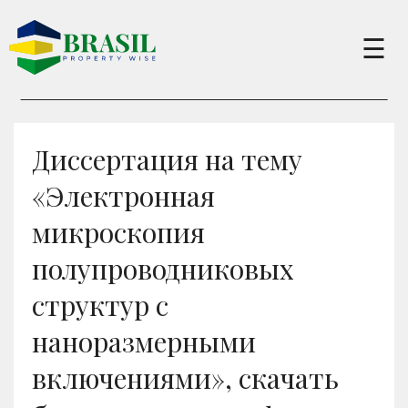
×
☰
Buy
Диссертация на тему
Sell
«Электронная
микроскопия
About
полупроводниковых
структур с
Services
наноразмерными
Charity
включениями», скачать