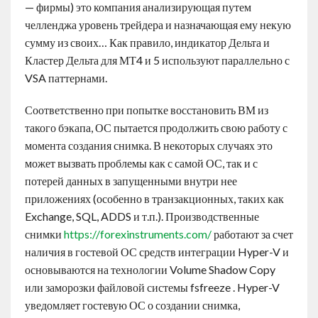
— фирмы) это компания анализирующая путем
челленджа уровень трейдера и назначающая ему некую
сумму из своих… Как правило, индикатор Дельта и
Кластер Дельта для МТ4 и 5 используют параллельно с
VSA паттернами.
Соответственно при попытке восстановить ВМ из
такого бэкапа, ОС пытается продолжить свою работу с
момента создания снимка. В некоторых случаях это
может вызвать проблемы как с самой ОС, так и с
потерей данных в запущенными внутри нее
приложениях (особенно в транзакционных, таких как
Exchange, SQL, ADDS и т.п.). Производственные
снимки
https://forexinstruments.com/
работают за счет
наличия в гостевой ОС средств интеграции Hyper-V и
основываются на технологии Volume Shadow Copy
или заморозки файловой системы fsfreeze . Hyper-V
уведомляет гостевую ОС о создании снимка,