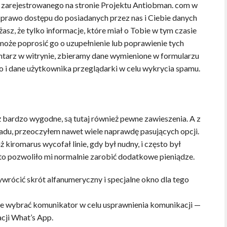
 zarejestrowanego na stronie Projektu Antiobman. com w
z prawo dostępu do posiadanych przez nas i Ciebie danych
żasz, że tylko informacje, które miał o Tobie w tym czasie
 może poprosić go o uzupełnienie lub poprawienie tych
entarz w witrynie, zbieramy dane wymienione w formularzu
o i dane użytkownika przeglądarki w celu wykrycia spamu.
ż bardzo wygodne, są tutaj również pewne zawieszenia. A z
du, przeoczyłem nawet wiele naprawdę pasujących opcji.
kiromarus wycofał linie, gdy był nudny, i często był
to pozwoliło mi normalnie zarobić dodatkowe pieniądze.
ywrócić skrót alfanumeryczny i specjalne okno dla tego
 wybrać komunikator w celu usprawnienia komunikacji —
acji What’s App.