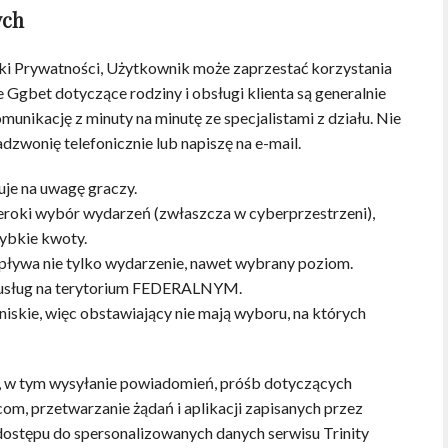
ych
ki Prywatności, Użytkownik może zaprzestać korzystania
 Ggbet dotyczące rodziny i obsługi klienta są generalnie
nikację z minuty na minutę ze specjalistami z działu. Nie
dzwonię telefonicznie lub napiszę na e-mail.
uje na uwagę graczy.
eroki wybór wydarzeń (zwłaszcza w cyberprzestrzeni),
zybkie kwoty.
pływa nie tylko wydarzenie, nawet wybrany poziom.
 usług na terytorium FEDERALNYM.
skie, więc obstawiający nie mają wyboru, na których
m, w tym wysyłanie powiadomień, próśb dotyczących
om, przetwarzanie żądań i aplikacji zapisanych przez
stępu do spersonalizowanych danych serwisu Trinity