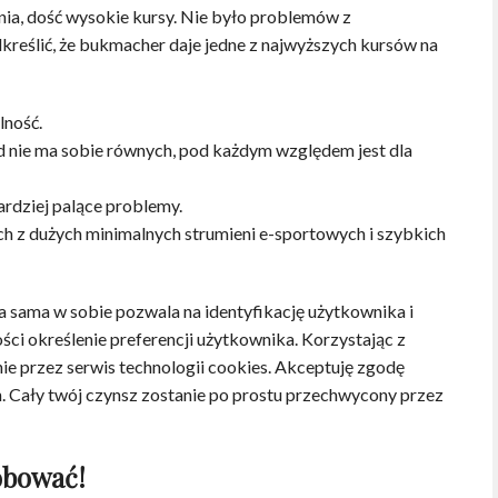
inia, dość wysokie kursy. Nie było problemów z
dkreślić, że bukmacher daje jedne z najwyższych kursów na
lność.
 nie ma sobie równych, pod każdym względem jest dla
ardziej palące problemy.
h z dużych minimalnych strumieni e-sportowych i szybkich
ra sama w sobie pozwala na identyfikację użytkownika i
ści określenie preferencji użytkownika. Korzystając z
ie przez serwis technologii cookies. Akceptuję zgodę
 Cały twój czynsz zostanie po prostu przechwycony przez
óbować!