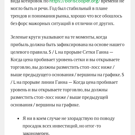
вида котировок по
https://boriscooper.org/
времени не
могло быть и речи. Год был стабильный в плане
трендов и понимания рынка, хорошо что все обошлось
без форс мажорных ситуаций в отличии от других.
Зеленые круги указывают на те моменты, когда
прибыль должна быть зафиксирована на основе нашего
целевого правила. S / L на прорыве Сетки Ганна —
Когда цена пробивает уровень сетки и вы открываете
торговлю, вы должны разместить стоп-лосс ниже /
выше предыдущего основания / вершины на графике. S
/ L на прорыве линии Ганна — Когда цена пробивает
уровень и вы открываете торговлю, вы должны
разместить стоп-лосс ниже / выше предыдущей
основания / вершины на графике.
Я ни в коем случае не злорадствую по поводу
просадок всех инвестиций, но итог-то
закономерен.