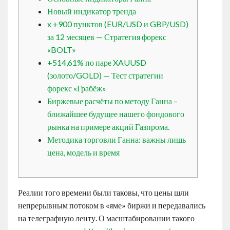
Contact
Новый индикатор тренда
x +900 пунктов (EUR/USD и GBP/USD)
за 12 месяцев — Стратегия форекс
English
«BOLT»
+514,61% по паре XAUUSD
(золото/GOLD) — Тест стратегии
форекс «Грабёж»
Биржевые расчёты по методу Ганна –
ближайшее будущее нашего фондового
рынка на примере акций Газпрома.
Методика торговли Ганна: важны лишь
цена, модель и время
Реалии того времени были таковы, что цены шли
непрерывным потоком в «яме» биржи и передавались
на телеграфную ленту. О масштабировании такого