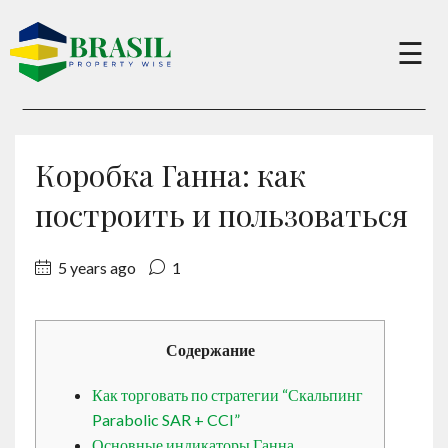
×
☰
Buy
Коробка Ганна: как
Sell
построить и пользоваться
5 years ago
1
About
Services
Содержание
Как торговать по стратегии “Скальпинг
Charity
Parabolic SAR + CCI”
Основные индикаторы Ганна