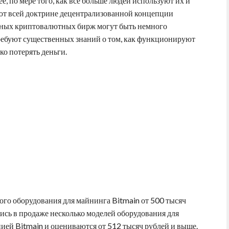
е, по мере того, как все больше людей используют их и
ают всей доктрине децентрализованной концепции
ных криптовалютных бирж могут быть немного
ребуют существенных знаний о том, как функционируют
ко потерять деньги.
го оборудования для майнинга Bitmain от 500 тысяч
сь в продаже несколько моделей оборудования для
ей Bitmain и оцениваются от 512 тысяч рублей и выше.