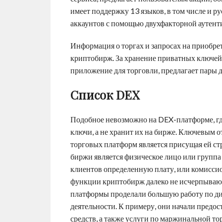
имеет поддержку 13 языков, в том числе и р
аккаунтов с помощью двухфакторной аутент
Информация о торгах и запросах на приобре
криптобирж. За хранение приватных ключей
приложение для торговли, предлагает пары 
Список DEX
Подобное невозможно на DEX-платформе, гд
ключи, а не хранит их на бирже. Ключевым 
торговых платформ является присущая ей ст
биржи является физическое лицо или группа
клиентов определенную плату, или комиссио
функции криптобирж далеко не исчерпывают
платформы проделали большую работу по д
деятельности. К примеру, они начали предо
средств, а также услуги по маржинальной то