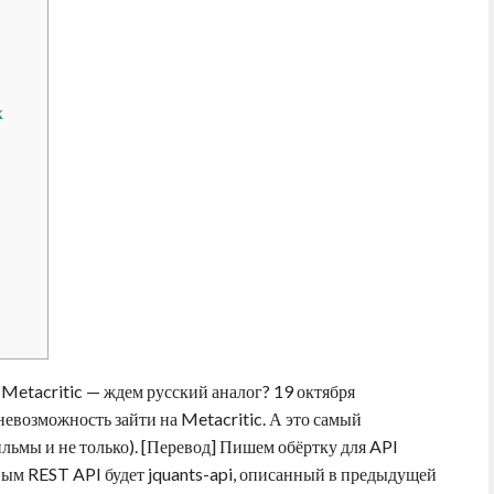
х
 Metacritic — ждем русский аналог? 19 октября
невозможность зайти на Metacritic. А это самый
льмы и не только). [Перевод] Пишем обёртку для API
м REST API будет jquants-api, описанный в предыдущей