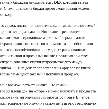
ованных бирж, вы не ошибетесь с DEX, который вывел
н. С тех пор многие биржи прямо скопировали модель
го кода.
 со сделок платят пользователи. Если таких пользователей
е просто не продать актив. Инновации, решающие
е как автоматизированные маркет-мейкеры, помогли
централизованных финансов и во многом способствовали
ошельков способствовали росту децентрализованных
ссии за своп и проскальзывание, предлагая при этом
централизованные биржи устроены так, что между
едника. DEX не делает сопоставления ордеров по книге
которые размещают заказы на покупку и продажу.
вана возможность стейкинга. Это самый
овых площадок, на которых можно покупать и продавать
лизованными биржами считаются Coinbase, Binance,
 криптовалютные биржи на самом деле играют решающую