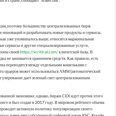
 в стране, сообщают “Известия”.
ция, поэтому большинству централизованных бирж
се инноваций и разрабатывать новые продукты и сервисы,
, как уже упоминалось выше, относятся маржинальная
вые сервисы и другие специализированные услуги,
ороны своей
https://xcritical.com/
клиентской базы. В
ка не занимается хранением средств. Как правило, есть
дства переводятся между отдельными кошельками с
то ордеров может использоваться АММ (автоматический
регулирование дает зеленый свет централизованным
зованной экономике, однако, биржи CEX идут против этого
конге и был создан в 2017 году. В мировом рейтинге объема
 проводит активную политику популяризации своего
бонусы, начисляет собственный цифровой токен KSC. Kucoin