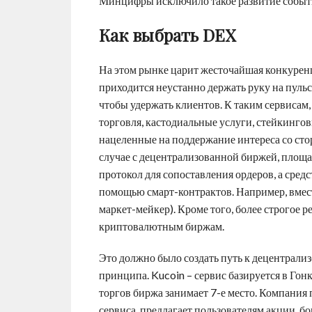
Минцифры исключило такое развитие событий
Как выбрать DEX
На этом рынке царит жесточайшая конкурен
приходится неустанно держать руку на пуль
чтобы удержать клиентов. К таким сервисам
торговля, кастодиальные услуги, стейкинго
нацеленные на поддержание интереса со ст
случае с децентрализованной биржей, площад
протокол для сопоставления ордеров, а сре
помощью смарт-контрактов. Например, вмес
маркет-мейкер). Кроме того, более строгое 
криптовалютным биржам.
Это должно было создать путь к децентрали
принципа. Kucoin – сервис базируется в Гон
торгов биржа занимает 7-е место. Компания
сервиса, предлагает пользователям акции, 