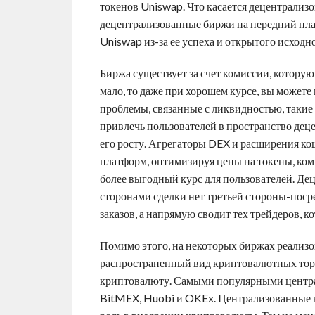
токенов Uniswap. Что касается децентрализ
децентрализованные биржи на передний пла
Uniswap из-за ее успеха и открытого исходно
Биржа существует за счет комиссии, которую
мало, то даже при хорошем курсе, вы может
проблемы, связанные с ликвидностью, таки
привлечь пользователей в пространство де
его росту. Агрегаторы DEX и расширения к
платформ, оптимизируя цены на токены, коми
более выгодный курс для пользователей. Де
сторонами сделки нет третьей стороны-поср
заказов, а напрямую сводит тех трейдеров, 
Помимо этого, на некоторых биржах реализо
распространенный вид криптовалютных торг
криптовалюту. Самыми популярными центра
BitMEX, Huobi и OKEx. Централизованные