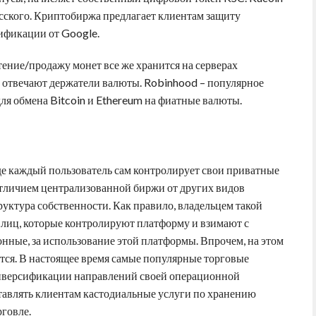
усского. Криптобиржа предлагает клиентам защиту
ификации от Google.
тение/продажу монет все же хранится на серверах
 отвечают держатели валюты. Robinhood – популярное
для обмена Bitcoin и Ethereum на фиатные валюты.
е каждый пользователь сам контролирует свои приватные
отличием централизованной биржи от других видов
руктура собственности. Как правило, владельцем такой
 лиц, которые контролируют платформу и взимают с
нные, за использование этой платформы. Впрочем, на этом
ся. В настоящее время самые популярные торговые
иверсификации направлений своей операционной
ставлять клиентам кастодиальные услуги по хранению
рговле.