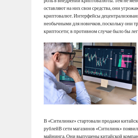
роль в внедрении криптовалюты. Тем не мене
оставляют на них свои средства, они угрож
криптовалют. Интерфейсы децентрализован
необычными для новичков, поскольку они т
криптосети; в противном случае было бы лег
В «Ситилинке» стартовали продажи китайско
рублейВ сети магазинов «Ситилинк» появили
майнинга. Они выпущены китайской компани